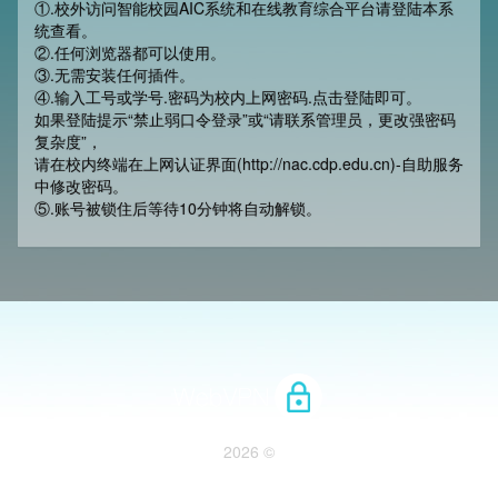
①.校外访问智能校园AIC系统和在线教育综合平台请登陆本系
统查看。
②.任何浏览器都可以使用。
③.无需安装任何插件。
④.输入工号或学号.密码为校内上网密码.点击登陆即可。
如果登陆提示“禁止弱口令登录”或“请联系管理员，更改强密码
复杂度”，
请在校内终端在上网认证界面(http://nac.cdp.edu.cn)-自助服务
中修改密码。
⑤.账号被锁住后等待10分钟将自动解锁。
2026 ©